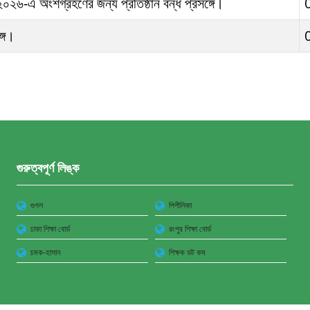
০২৬-এ অংশগ্রহণের জন্য প্রতিষ্ঠান বন্ধ প্রসঙ্গে।
্গে।
গুরুত্বপূর্ণ লিঙ্ক
গুগল
পিপীলিকা
ঢাকা শিক্ষা বোর্ড
রংপুর শিক্ষা বোর্ড
চমক-হাসান
শিক্ষক ডট কম