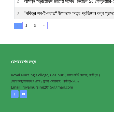
আসন্ন “ত্রয়োদশ জাতীয় সংসদ” নির্বাচন ১২ ফেব্রুয়ারি-২
2
“পবিত্র শব-ই-বরাত” উপলক্ষে অত্র প্রতিষ্ঠান বন্ধ প্রসঙ
3
2
3
>
1
যোগাযোগের তথ্য
Royal Nursing College, Gazipur ( রয়েল নার্সিং কলেজ, গাজীপুর )
তেলিপাড়া(ময়মনসিংহ রোড), চান্দনা চৌরাস্তা, গাজীপুর-১৭০২
Email: royalnursing2015@gmail.com