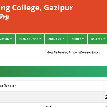
ng College, Gazipur
জীপুর
RMATION
EXAM ROUTINE
ABOUT US
RESULT
GALLERY
পবিত্র ঈদ-উল-আযহা উপলক্ষে প্রতিষ্ঠান বন্ধ প্রসঙ্গে।
আসন
নোটিশের নাম