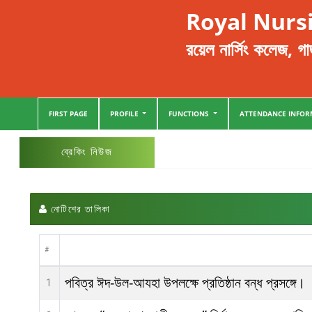
Royal Nursi
রয়েল নার্সিং কলেজ, গা
FIRST PAGE
PROFILE
FUNCTIONS
ATTENDANCE INFO
ব্রেকিং নিউজ
নোটিশের তালিকা
#
পবিত্র ঈদ-উল-আযহা উপলক্ষে প্রতিষ্ঠান বন্ধ প্রসঙ্গে।
1